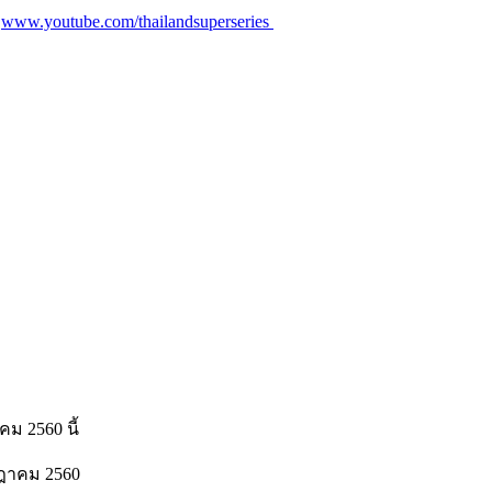
ะ
www.youtube.com/thailandsuperseries
คม 2560 นี้