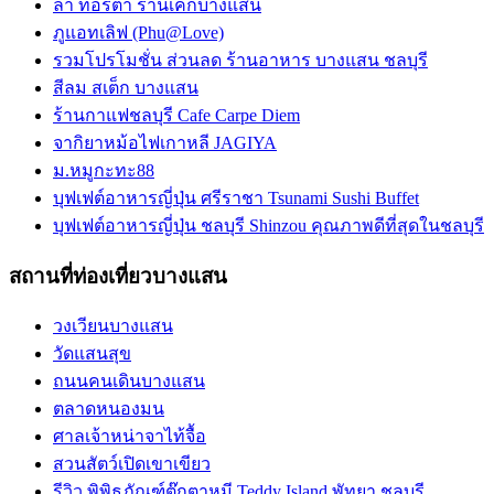
ลา ทอร์ต้า ร้านเค้กบางแสน
ภูแอทเลิฟ (Phu@Love)
รวมโปรโมชั่น ส่วนลด ร้านอาหาร บางแสน ชลบุรี
สีลม สเต็ก บางแสน
ร้านกาแฟชลบุรี Cafe Carpe Diem
จากิยาหม้อไฟเกาหลี JAGIYA
ม.หมูกะทะ88
บุฟเฟต์อาหารญี่ปุ่น ศรีราชา Tsunami Sushi Buffet
บุฟเฟต์อาหารญี่ปุ่น ชลบุรี Shinzou คุณภาพดีที่สุดในชลบุรี
สถานที่ท่องเที่ยวบางแสน
วงเวียนบางแสน
วัดแสนสุข
ถนนคนเดินบางแสน
ตลาดหนองมน
ศาลเจ้าหน่าจาไท้จื้อ
สวนสัตว์เปิดเขาเขียว
รีวิว พิพิธภัณฑ์ตุ๊กตาหมี Teddy Island พัทยา ชลบุรี