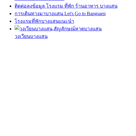
ติดต่อลงข้อมูล โรงแรม ที่พัก ร้านอาหาร บางแสน
การเดินทางมาบางแสน Let's Go to Bangsaen
โรงแรมที่พักบางแสนแนะนำ
วงเวียนบางแสน