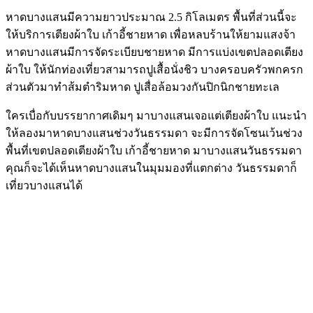
หาดบางแสนมีความยาวประมาณ 2.5 กิโลเมตร พื้นที่ส่วนนี้จะ
ให้บริการเตียงผ้าใบ เก้าอี้ชายหาด เพื่อหลบร้านให้ยามแสงจ้า
หาดบางแสนมีการจัดระเบียบชายหาด มีการแบ่งเขตปลอดเตียง
ผ้าใบ ให้นักท่องเที่ยวสามารถปูเสื้อนั่งชิว บางครอบครัวพกครก
ส่วนตัวมาทำส้มตำริมหาด ปูเสื่อล้อมวงกันปิกนิกชายทะเล
ใครเบื่อกับบรรยากาศเดิมๆ มาบางแสนเจอแต่เตียงผ้าใบ แนะนำ
ให้ลองมาหาดบางแสนช่วงวันธรรมดา จะมีการจัดโซนเว้นช่วง
พื้นที่เขตปลอดเตียงผ้าใบ เก้าอี้ชายหาด มาบางแสนวันธรรมดา
คุณก็จะได้เห็นหาดบางแสนในมุมมองที่แตกต่าง วันธรรมดาก็
เที่ยวบางแสนได้