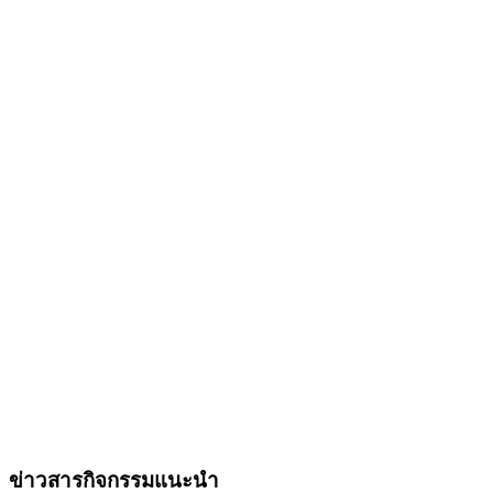
ข่าวสารกิจกรรมแนะนำ