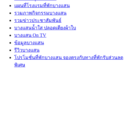
แผนที่โรงแรมที่พักบางแสน
รวมภาพกิจกรรมบางแสน
รวมข่าวประชาสัมพันธ์
บางแสนน้ำใส ปลอดเตียงผ้าใบ
บางแสน On TV
ข้อมูลบางแสน
รีวิวบางแสน
โปรโมชั่นที่พักบางแสน จองตรงกับทางที่พักรับส่วนลด
พิเศษ