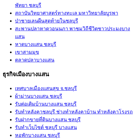
พัทยา ชลบุรี
สถาบันวิทยาศาสตร์ทางทะเล มหาวิทยาลัยบูรพา
ป่าชายเลนผืนสุดท้ายในชลบุรี
สะพานปลาหาดวอนนภา พาชมวิถีชีวิตชาวประมงบาง
แสน
หาดบางแสน ชลบุรี
เขาสามมุข
ตลาดปลาบางแสน
ธุรกิจเมืองบางแสน
เทศบาลเมืองแสนสุข จ.ชลบุรี
ผ้าม่านบางแสน ชลบุรี
รับต่อเติมบ้านบางแสน ชลบุรี
รับทำหลังคาชลบุรี ช่างทำหลังคาบ้าน ทำหลังคาโรงรถ
รับฝากขายที่ดินบางแสน ชลบุรี
รับทำเว็บไซต์ ชลบุรี บางแสน
หอพักบางแสน ชลบุรี