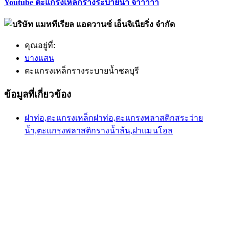
Youtube ตะแกรงเหล็กรางระบายน้ำ จ้าาาาา
คุณอยู่ที่:
บางแสน
ตะแกรงเหล็กรางระบายน้ำชลบุรี
ข้อมูลที่เกี่ยวข้อง
ฝาท่อ,ตะแกรงเหล็กฝาท่อ,ตะแกรงพลาสติกสระว่าย
น้ำ,ตะแกรงพลาสติกรางน้ำล้น,ฝาแมนโฮล