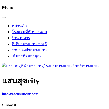
Menu
หน้าหลัก
โรงแรมที่พักบางแสน
ร้านอาหาร
ที่เที่ยวบางแสน ชลบุรี
รวมของฝากบางแสน
เพิ่มธุรกิจของคุณ
แสนสุข
city
info@saensukcity.com
บางแสน